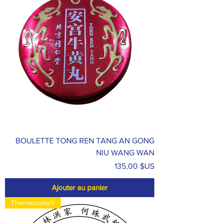
BOULETTE TONG REN TANG AN GONG
NIU WANG WAN
Prix
135,00 $US
Ajouter au panier
Thermocollant